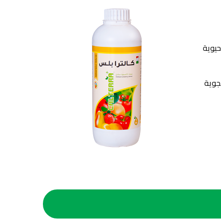
حيوية
جوية