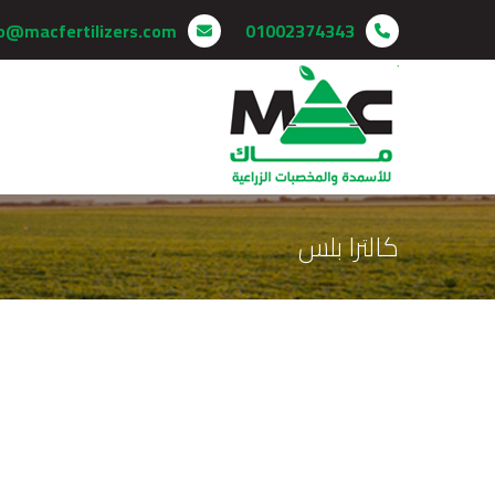
o@macfertilizers.com
01002374343
كالترا بلس