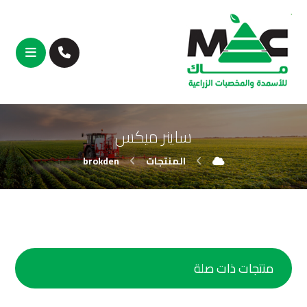
ساينر ميكس
المنتجات
brokden
منتجات ذات صلة