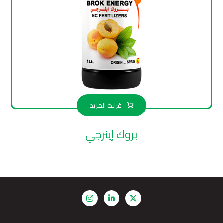
قراءة المزيد
بروك إينرجي